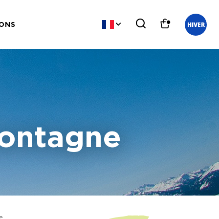
HIVER
IONS
montagne
e