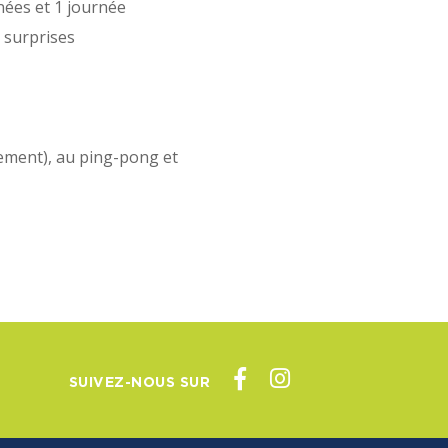
nées et 1 journée
s surprises
lement), au ping-pong et
SUIVEZ-NOUS SUR