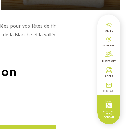
lées pour vos fêtes de fin
MÉTÉO
 de la Blanche et la vallée
WEBCAMS
PISTES VTT
ion
ACCÈS
CONTACT
RÉSERVER
MON
FORFAIT