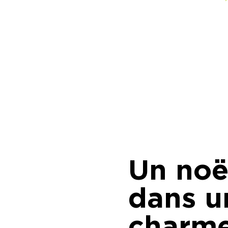
Un noë
dans u
charm