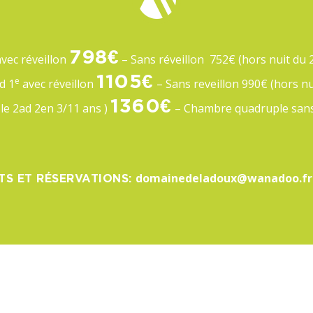
798€
vec réveillon
– Sans réveillon 752€ (hors nuit du 2
1105€
e
d 1
avec réveillon
– Sans reveillon 990€ (hors nu
1360€
e 2ad 2en 3/11 ans )
– Chambre quadruple sans
domainedeladoux@wanadoo.fr
TS ET RÉSERVATIONS: