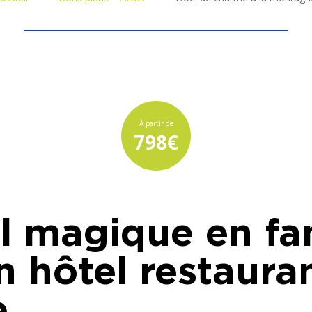
À partir de
798€
l magique en fa
n hôtel restaura
e