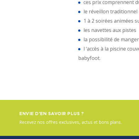
ces prix comprennent du
le réveillon traditionnel
1 à 2 soirées animées s
les navettes aux pistes
la possibilité de manger
l ‘accès à la piscine co
babyfoot.
ENVIE D'EN SAVOIR PLUS ?
Recevez nos offres exclusives, actus et bons plans.