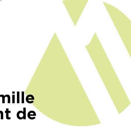
mille
nt de