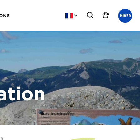
HIVER
IONS
ation
 8