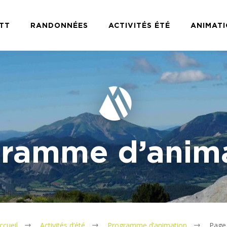
TT
RANDONNÉES
ACTIVITÉS ÉTÉ
ANIMAT
ramme d’anim
ccueil
Activités d’été
Programme d’animation
Page