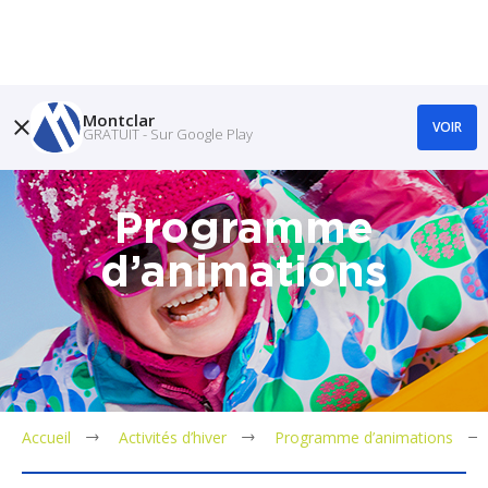
Montclar
VOIR
GRATUIT - Sur Google Play
Programme
d’animations
Accueil
Activités d’hiver
Programme d’animations