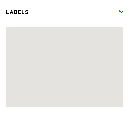
Min.
12€
LABELS