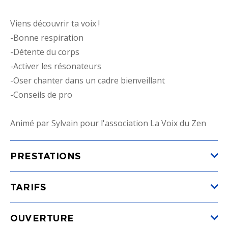
Viens découvrir ta voix !
-Bonne respiration
-Détente du corps
-Activer les résonateurs
-Oser chanter dans un cadre bienveillant
-Conseils de pro
Animé par Sylvain pour l'association La Voix du Zen
PRESTATIONS
TARIFS
Tarif unique
(du 08/07/2026 au 27/08/2026)
OUVERTURE