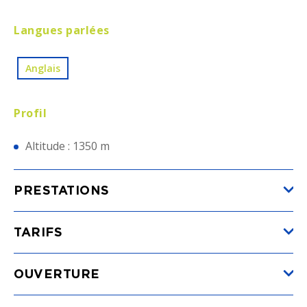
Langues parlées
Anglais
Profil
Altitude : 1350 m
PRESTATIONS
TARIFS
Emplacement
(du 13/05/2026 au 30/08/2026)
OUVERTURE
Min.
20€
Max.
80€