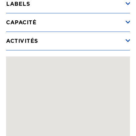
LABELS
Location HLL / Bungalow semaine
(du 13/05/2026 au
30/08/2026)
CAPACITÉ
Min.
665€
ACTIVITÉS