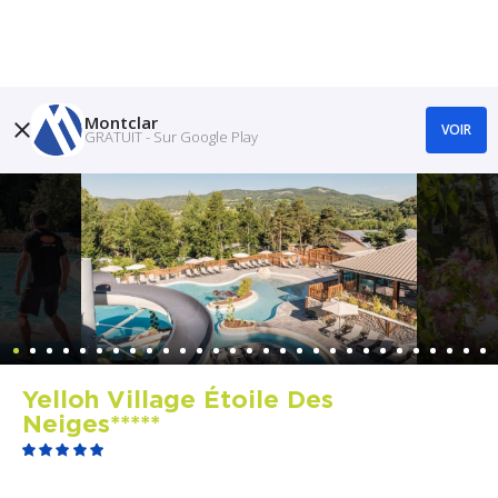
Montclar
VOIR
GRATUIT - Sur Google Play
Yelloh Village Étoile Des
Neiges*****