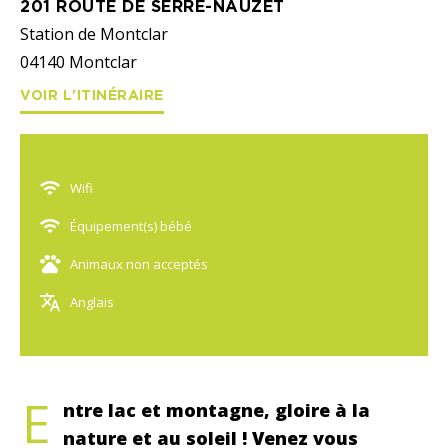
201 ROUTE DE SERRE-NAUZET
Station de Montclar
04140
Montclar
VOIR L'ITINÉRAIRE
Wifi
Équipement(s) bébé
Animaux non acceptés
Anglais
E
ntre lac et montagne, gloire à la
nature et au soleil ! Venez vous