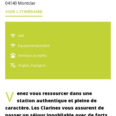
04140
Montclar
VOIR L'ITINÉRAIRE
Wifi
Équipement(s) bébé
Animaux acceptés
Anglais, Espagnol
V
enez vous ressourcer dans une
station authentique et pleine de
caractère. Les Clarines vous assurent de
passer un séjour inoubliable avec de forts