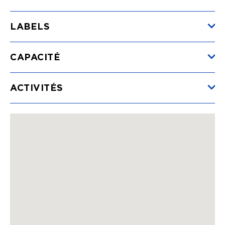
Min.
141€
Max.
392€
LABELS
Semaine
(du 20/12/2025 au 30/08/2026)
Min.
665€
Max.
2009€
CAPACITÉ
Animaux
(du 20/12/2025 au 30/08/2026)
ACTIVITÉS
Min.
6€