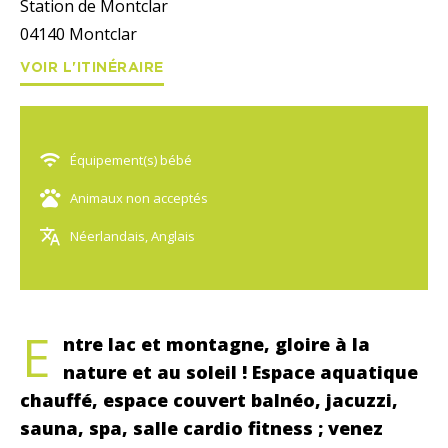
Station de Montclar
04140
Montclar
VOIR L'ITINÉRAIRE
Équipement(s) bébé
Animaux non acceptés
Néerlandais, Anglais
E
ntre lac et montagne, gloire à la
nature et au soleil ! Espace aquatique
chauffé, espace couvert balnéo, jacuzzi,
sauna, spa, salle cardio fitness ; venez