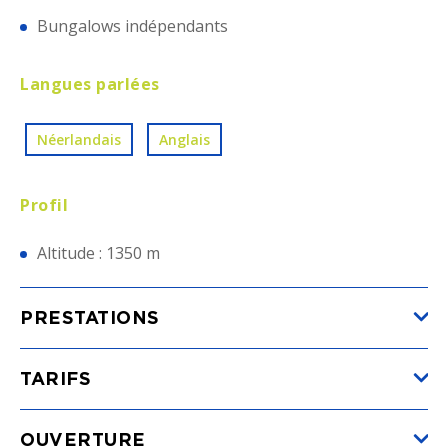
Bungalows indépendants
Langues parlées
Néerlandais
Anglais
Profil
Altitude : 1350 m
PRESTATIONS
TARIFS
Week-end
(du 20/12/2025 au 30/08/2026)
OUVERTURE