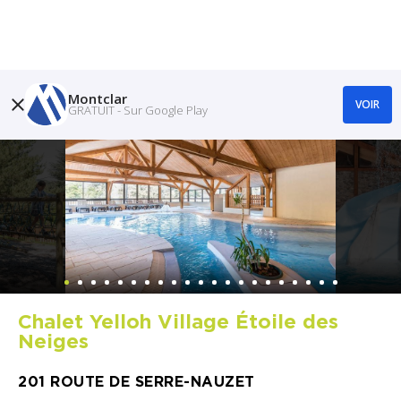
Montclar
VOIR
GRATUIT - Sur Google Play
Chalet Yelloh Village Étoile des
Neiges
201 ROUTE DE SERRE-NAUZET