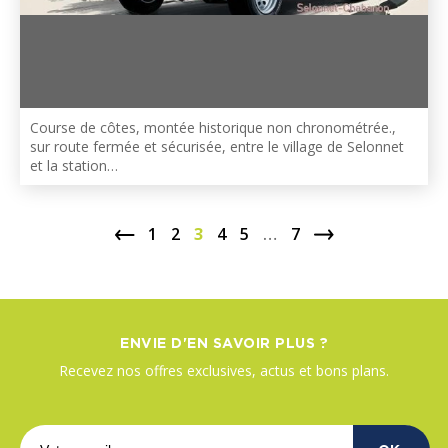
Course de côtes, montée historique non chronométrée.,
sur route fermée et sécurisée, entre le village de Selonnet
et la station…
1
2
3
4
5
…
7
ENVIE D'EN SAVOIR PLUS ?
Recevez nos offres exclusives, actus et bons plans.